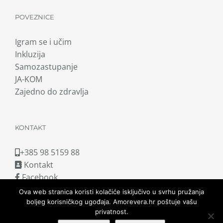
POVEZNICE
Igram se i učim
Inkluzija
Samozastupanje
JA-KOM
Zajedno do zdravlja
KONTAKT
+385 98 5159 88
Kontakt
Facebook
Ova web stranica koristi kolačiće isključivo u svrhu pružanja
boljeg korisničkog ugođaja. Amorevera.hr poštuje vašu
privatnost.