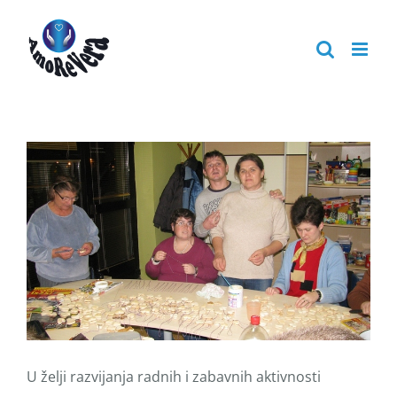
Skip
to
content
U želji razvijanja radnih i zabavnih aktivnosti