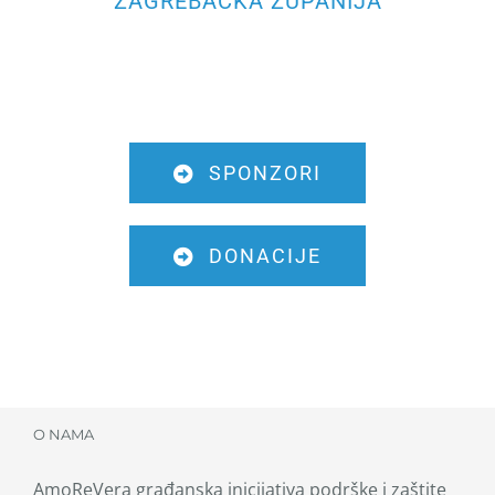
ZAGREBAČKA ŽUPANIJA
SPONZORI
DONACIJE
O NAMA
AmoReVera građanska inicijativa podrške i zaštite