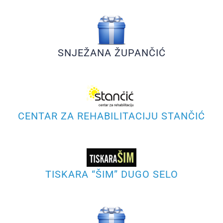
SNJEŽANA ŽUPANČIĆ
CENTAR ZA REHABILITACIJU STANČIĆ
TISKARA “ŠIM” DUGO SELO