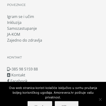
POVEZNICE
Igram se i učim
Inkluzija
Samozastupanje
JA-KOM
Zajedno do zdravlja
KONTAKT
+385 98 5159 88
Kontakt
Facebook
Ova web stranica koristi kolačiće isključivo u svrhu pružanja
boljeg korisničkog ugođaja. Amorevera.hr poštuje vašu
privatnost.
Copyright © 2025.
amorevera.hr.
Sva prava zadržana.
Pravne