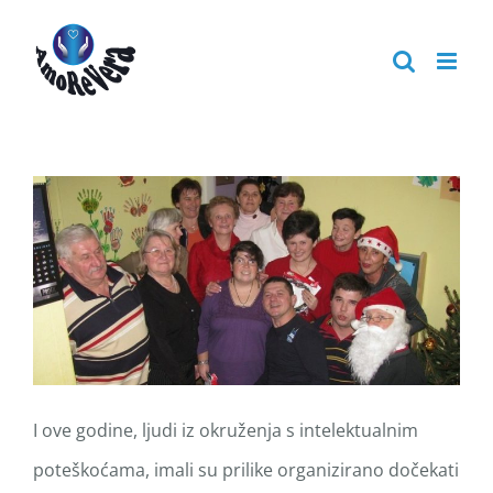
Skip
to
content
I ove godine, ljudi iz okruženja s intelektualnim
poteškoćama, imali su prilike organizirano dočekati