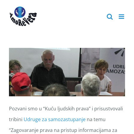
Skip
to
content
Pozvani smo u “Kuću ljudskih prava” i prisustvovali
tribini
Udruge za samozastupanje
na temu
“Zagovaranje prava na pristup informacijama za