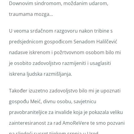
Downovim sindromom, moždanim udarom,
traumama mozga…
U veoma srdačnom razgovoru nakon tribine s
predsjednicom gospođicom Senadom Halilčević
nadasve iskrenom i požrtvovnom osobom bilo mi
je osobito zadovoljstvo razmijeniti i usaglasiti
iskrena ljudska razmišljanja.
Također izuzetno zadovoljstvo bilo mi je upoznati
gospođu Meić, divnu osobu, savjetnicu
pravobraniteljice za invalide koja je pokazala veliku
zainteresiranost za rad AmoReVere te smo pozvani
na sljedeći susret tijekom srpnja u Ured