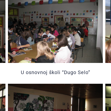
U osnovnoj školi “Dugo Selo”