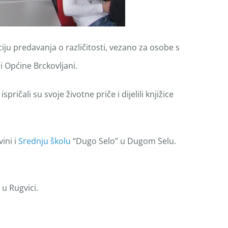
ju predavanja o različitosti, vezano za osobe s
 Općine Brckovljani.
ičali su svoje životne priče i dijelili knjižice
ini i
Srednju školu
“Dugo Selo” u Dugom Selu.
” u Rugvici.