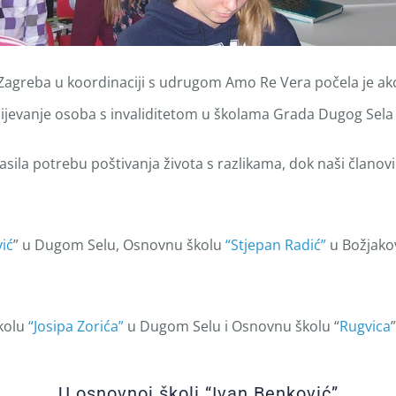
Zagreba u koordinaciji s udrugom Amo Re Vera počela je akci
ijevanje osoba s invaliditetom u školama Grada Dugog Sela i
a potrebu poštivanja života s razlikama, dok naši članovi ispr
ić
” u Dugom Selu, Osnovnu školu
“Stjepan Radić”
u Božjakov
školu
“Josipa Zorića”
u Dugom Selu i Osnovnu školu “
Rugvica
U osnovnoj školi “Ivan Benković”