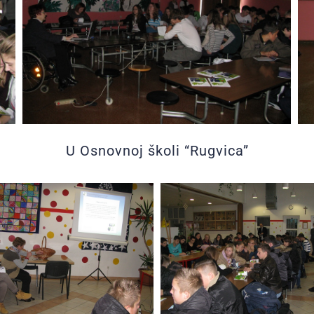
U Osnovnoj školi “Rugvica”