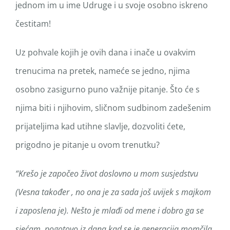
jednom im u ime Udruge i u svoje osobno iskreno
čestitam!
Uz pohvale kojih je ovih dana i inače u ovakvim
trenucima na pretek, nameće se jedno, njima
osobno zasigurno puno važnije pitanje. Što će s
njima biti i njihovim, sličnom sudbinom zadešenim
prijateljima kad utihne slavlje, dozvoliti ćete,
prigodno je pitanje u ovom trenutku?
“Krešo je započeo život doslovno u mom susjedstvu
(Vesna također , no ona je za sada još uvijek s majkom
i zaposlena je). Nešto je mlađi od mene i dobro ga se
sjećam, pogotovo iz dana kad se je generacija momčila.