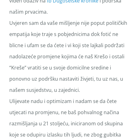
viđen odaziv na
fb Dugoselske kronike
i podrška
našim prvacima.
Uvjeren sam da vaše mišljenje nije poput političkih
empatija koje traje s pobjednicima dok fotić ne
blicne i ufam se da ćete i vi koji ste lajkali podržati
nadolazeće promjene kojima će naš Krešo i ostali
“Kreše” vratiti se u svoje domicilne sredine i
ponovno uz podršku nastaviti živjeti, tu uz nas, u
našem susjedstvu, u zajednici.
Ulijevate nadu i optimizam i nadam se da čete
utjecati na promjenu, ne baš pohvalnog načina
razmišljanja u 21 stoljeću, iniciranom od skupina
koje se odupiru izlasku tih ljudi, ne zbog gubitka