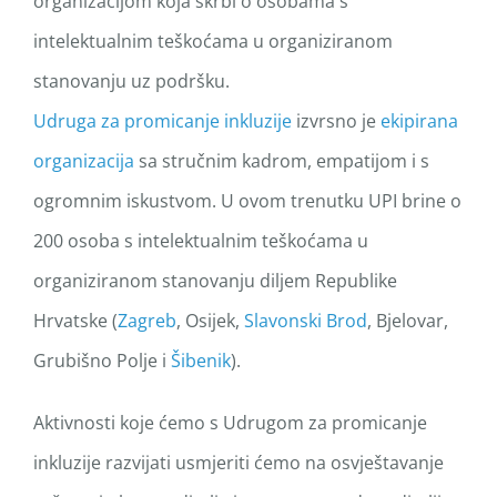
organizacijom koja skrbi o osobama s
intelektualnim teškoćama u organiziranom
stanovanju uz podršku.
Udruga za promicanje inkluzije
izvrsno je
ekipirana
organizacija
sa stručnim kadrom, empatijom i s
ogromnim iskustvom. U ovom trenutku UPI brine o
200 osoba s intelektualnim teškoćama u
organiziranom stanovanju diljem Republike
Hrvatske (
Zagreb
, Osijek,
Slavonski Brod
, Bjelovar,
Grubišno Polje i
Šibenik
).
Aktivnosti koje ćemo s Udrugom za promicanje
inkluzije razvijati usmjeriti ćemo na osvještavanje