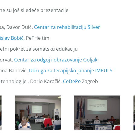
 su još sljedeće prezentacije:
psa, Davor Duić,
Centar za rehabilitaciju Silver
rislav Bobić
, PeTHe tim
etni pokret za somatsku edukaciju
Horvat,
Centar za odgoj i obrazovanje Goljak
dana Banović,
Udruga za terapijsko jahanje IMPULS
 tehnologije , Dario Karačić,
CeDePe
Zagreb