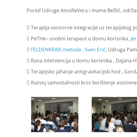
Pored Udruge AmoReVera i mame Bešlić, održane
 Terapija senzorne integracije uz terapijskog 
 PeTHe– osobni terapeut u domu korisnika,
Je

FELDENKRAIS metoda , Sven Erić
, Udruga Pam
 Rana intervencija u domu korisnika , Dejana 
 Terapijsko jahanje-antigravitacijski hod , Gor
 Razvoj samostalnosti kroz korištenje asistivne