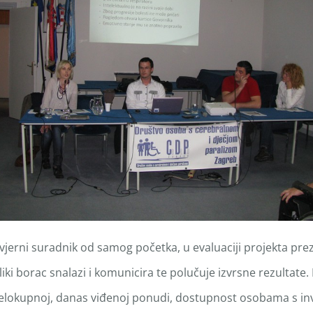
 vjerni suradnik od samog početka, u evaluaciji projekta pre
liki borac snalazi i komunicira te polučuje izvrsne rezultate.
jelokupnoj, danas viđenoj ponudi, dostupnost osobama s inv