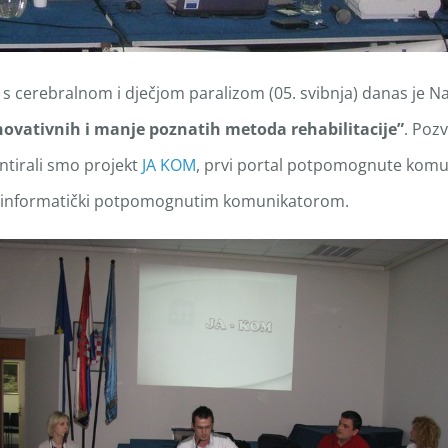
 cerebralnom i dječjom paralizom (05. svibnja) danas je Na 
inovativnih i manje poznatih metoda rehabilitacije”
. Poz
ntirali smo projekt
JA KOM
, prvi portal potpomognute komu
informatički potpomognutim komunikatorom.