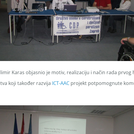
imir Karas objasnio je motiv, realizaciju i način rada prvog 
tva koji također razvija
ICT-AAC
projekt potpomognute komuni