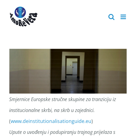
Skip
to
content
Smjernice Europske stručne skupine za tranziciju iz
institucionalne skrbi, na skrb u zajednici.
(
www.deinstitutionalisationguide.eu
)
Upute o uvođenju i podupiranju trajnog prijelaza s