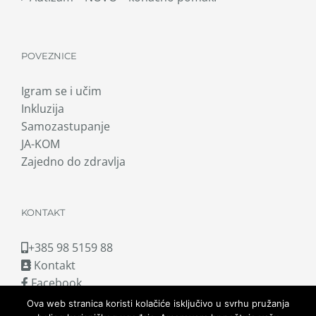
POVEZNICE
Igram se i učim
Inkluzija
Samozastupanje
JA-KOM
Zajedno do zdravlja
KONTAKT
+385 98 5159 88
Kontakt
Facebook
Ova web stranica koristi kolačiće isključivo u svrhu pružanja