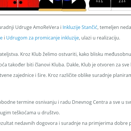
 suradnji Udruge AmoReVera i
Inkluzije Stančić
, temeljen ned
je
i
Udrugom za promicanje inkluzije
, ulazi u realizaciju.
eljstva. Kroz Klub želimo ostvariti, kako blisku međusobnu s
ća također biti članovi Kluba. Dakle, Klub je otvoren za sve 
vene zajednice i šire. Kroz različite oblike suradnje planiram
odne termine osnivanju i radu Dnevnog Centra a sve u svrhu
 drugim teškoćama u društvo.
rezultat nedavnih dogovora i suradnje na primjerima dobre pr