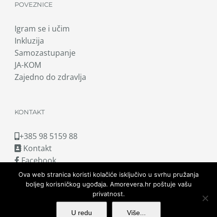
POVEZNICE
Igram se i učim
Inkluzija
Samozastupanje
JA-KOM
Zajedno do zdravlja
KONTAKT
+385 98 5159 88
Kontakt
Facebook
Ova web stranica koristi kolačiće isključivo u svrhu pružanja
boljeg korisničkog ugođaja. Amorevera.hr poštuje vašu
privatnost.
Copyright © 2025.
amorevera.hr.
Sva prava zadržana.
Pravne
U redu
Više...