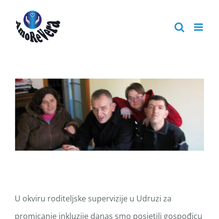
Skip
to
content
U okviru roditeljske supervizije u Udruzi za
promicanje inkluzije danas smo posjetili gospođicu