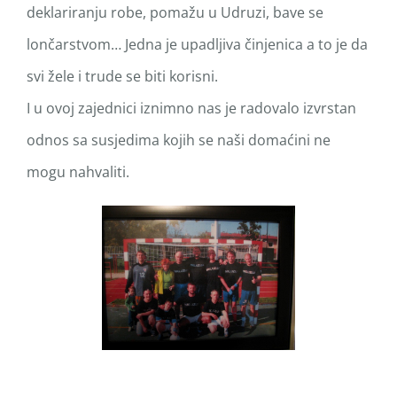
deklariranju robe, pomažu u Udruzi, bave se
lončarstvom… Jedna je upadljiva činjenica a to je da
svi žele i trude se biti korisni.
I u ovoj zajednici iznimno nas je radovalo izvrstan
odnos sa susjedima kojih se naši domaćini ne
mogu nahvaliti.