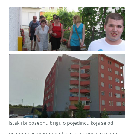
Istakli bi posebnu brigu o pojedincu koja se od
osobnog usmjerenog planiranja brine o svakom