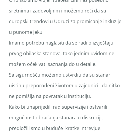
Ono što smo vidjeli i zatekli čini nas posebno
sretnima i zadovoljnim i možemo reći da su
europski trendovi u Udruzi za promicanje inkluzije
u punome jeku.
Imamo potrebu naglasiti da se radi o izvještaju
prvog obilaska stanova, tako jednim uvidom ne
možem očekivati saznanja do u detalje.
Sa sigurnošću možemo ustvrditi da su stanari
uistinu preporođeni životom u zajednici i da nitko
ne pomišlja na povratak u instituciju.
Kako bi unaprijedili rad supervizije i ostvarili
mogućnost obraćanja stanara u diskreciji,
predložili smo u buduće kratke intrevjue.