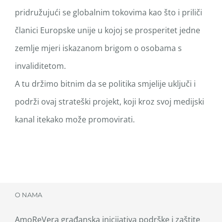
pridružujući se globalnim tokovima kao što i priliči
članici Europske unije u kojoj se prosperitet jedne
zemlje mjeri iskazanom brigom o osobama s
invaliditetom.
A tu držimo bitnim da se politika smjelije uključi i
podrži ovaj strateški projekt, koji kroz svoj medijski
kanal itekako može promovirati.
O NAMA
AmoReVera građanska inicijativa podrške i zaštite