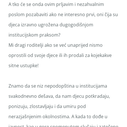
A tko će se onda ovim prljavim i nezahvalnim
poslom pozabaviti ako ne interesno prvi, oni čija su
djeca izravno ugrožena dugogodišnjom
institucijskom praksom?
Mi dragi roditelji ako se već unaprijed nismo
oprostili od svoje djece ili ih prodali za kojekakve
sitne ustupke!
Znamo da se niz nepodopština u institucijama
svakodnevno dešava, da nam djecu potkradaju,
ponizuju, zlostavljaju i da umiru pod
nerazjašnjenim okolnostima. A kada to dođe u
javnost, kao u gore spomenutom slučaju i zatečeno