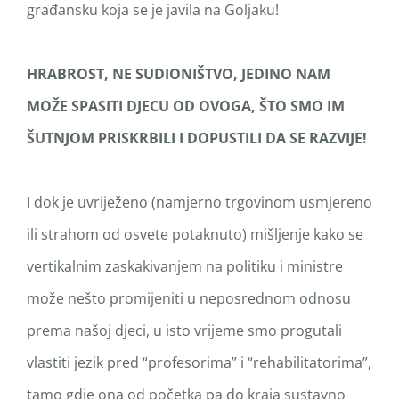
građansku koja se je javila na Goljaku!
HRABROST, NE SUDIONIŠTVO, JEDINO NAM
MOŽE SPASITI DJECU OD OVOGA, ŠTO SMO IM
ŠUTNJOM PRISKRBILI I DOPUSTILI DA SE RAZVIJE!
I dok je uvriježeno (namjerno trgovinom usmjereno
ili strahom od osvete potaknuto) mišljenje kako se
vertikalnim zaskakivanjem na politiku i ministre
može nešto promijeniti u neposrednom odnosu
prema našoj djeci, u isto vrijeme smo progutali
vlastiti jezik pred “profesorima” i “rehabilitatorima”,
tamo gdje ona od početka pa do kraja sustavno