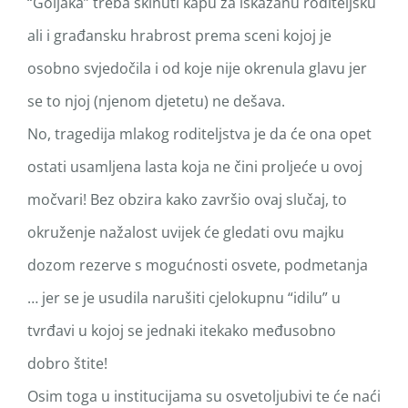
“Goljaka” treba skinuti kapu za iskazanu roditeljsku
ali i građansku hrabrost prema sceni kojoj je
osobno svjedočila i od koje nije okrenula glavu jer
se to njoj (njenom djetetu) ne dešava.
No, tragedija mlakog roditeljstva je da će ona opet
ostati usamljena lasta koja ne čini proljeće u ovoj
močvari! Bez obzira kako završio ovaj slučaj, to
okruženje nažalost uvijek će gledati ovu majku
dozom rezerve s mogućnosti osvete, podmetanja
… jer se je usudila narušiti cjelokupnu “idilu” u
tvrđavi u kojoj se jednaki itekako međusobno
dobro štite!
Osim toga u institucijama su osvetoljubivi te će naći