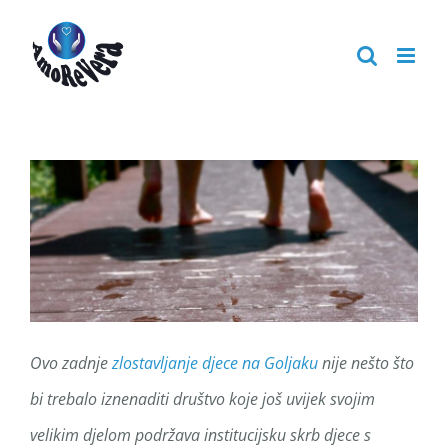
Skip
to
content
Ovo zadnje
zlostavljanje djece na Goljaku
nije nešto što
bi trebalo iznenaditi društvo koje još uvijek svojim
velikim djelom podržava institucijsku skrb djece s