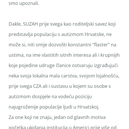
smo upoznali.
Dakle, SUZAH prije svega kao roditeljski savez koji
predstavlja populaciju s autizmom Hrvatske, ne
može si, niti smije dozvoliti konstantni “flaster” na
ustima, na ime vlastitih sitnih interesa ali i krupnijih
koje pojedine udruge članice ostvaruju izgrađujući
neka svoja lokalna mala carstva, svojom lojalnošću,
prije svega CZA ali i sustavu u kojem su osobe s
autizmom dospjele na vodeću poziciju
najugroženije populacije ljudi u Hrvatskoj.
Za one koji ne znaju, jedan od glavnih motiva
početka ukidanja institucija u Americi prije više od