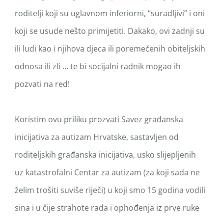
roditelji koji su uglavnom inferiorni, “suradljivi” i oni
koji se usude nešto primijetiti. Dakako, ovi zadnji su
ili ludi kao i njihova djeca ili poremećenih obiteljskih
odnosa ili zli … te bi socijalni radnik mogao ih
pozvati na red!
Koristim ovu priliku prozvati Savez građanska
inicijativa za autizam Hrvatske, sastavljen od
roditeljskih građanska inicijativa, usko slijepljenih
uz katastrofalni Centar za autizam (za koji sada ne
želim trošiti suviše riječi) u koji smo 15 godina vodili
sina i u čije strahote rada i ophođenja iz prve ruke