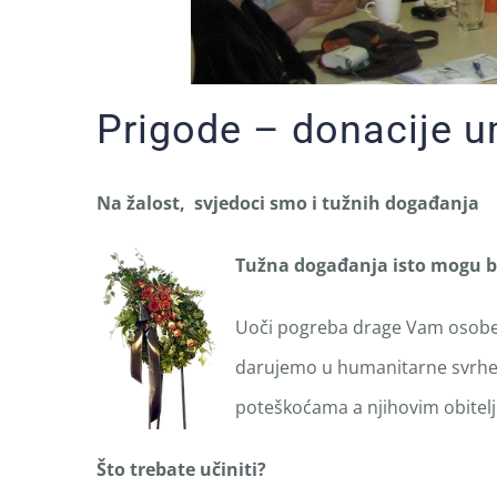
Prigode – donacije um
Na žalost, svjedoci smo i tužnih događanja
Tužna događanja isto mogu bit
Uoči pogreba drage Vam osobe k
darujemo u humanitarne svrhe l
poteškoćama a njihovim obitelj
Što trebate učiniti?