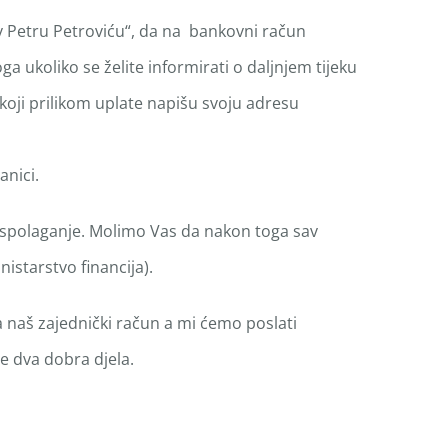
av Petru Petroviću“, da na bankovni račun
ukoliko se želite informirati o daljnjem tijeku
 koji prilikom uplate napišu svoju adresu
anici.
 raspolaganje. Molimo Vas da nakon toga sav
starstvo financija).
na naš zajednički račun a mi ćemo poslati
te dva dobra djela.