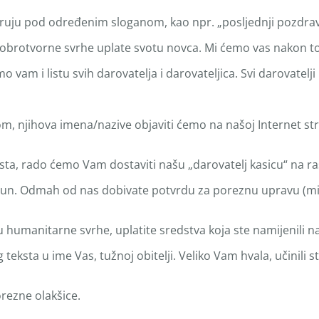
 daruju pod određenim sloganom, kao npr. „posljednji pozdr
brotvorne svrhe uplate svotu novca. Mi ćemo vas nakon toga 
vam i listu svih darovatelja i darovateljica. Svi darovatelji
, njihova imena/nazive objaviti ćemo na našoj Internet str
mjesta, rado ćemo Vam dostaviti našu „darovatelj kasicu“ na
ačun. Odmah od nas dobivate potvrdu za poreznu upravu (mini
 u humanitarne svrhe, uplatite sredstva koja ste namijenili 
eksta u ime Vas, tužnoj obitelji. Veliko Vam hvala, učinili s
ezne olakšice.