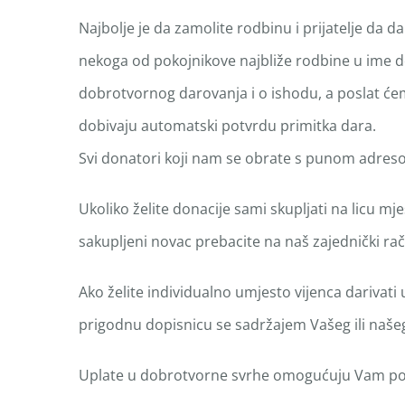
Najbolje je da zamolite rodbinu i prijatelje da
nekoga od pokojnikove najbliže rodbine u ime do
dobrotvornog darovanja i o ishodu, a poslat ćemo 
dobivaju automatski potvrdu primitka dara.
Svi donatori koji nam se obrate s punom adresom
Ukoliko želite donacije sami skupljati na licu 
sakupljeni novac prebacite na naš zajednički r
Ako želite individualno umjesto vijenca darivati
prigodnu dopisnicu se sadržajem Vašeg ili našeg t
Uplate u dobrotvorne svrhe omogućuju Vam por