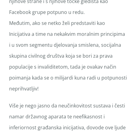
njihove strane i s njihove točke gledišta kao
Facebook grupe potpuno u redu.
Međutim, ako se netko želi predstaviti kao
Inicijativa a time na nekakvim moralnim principima
i u svom segmentu djelovanja smislena, socijalna
skupina civilnog društva koja se bori za prava
populacije s invaliditetom, tada je ovakav način
poimanja kada se o milijardi kuna radi u potpunosti
neprihvatljiv!
Više je nego jasno da neučinkovitost sustava i česti
namar državnog aparata te neefikasnost i
inferiornost građanska inicijativa, dovode ove ljude