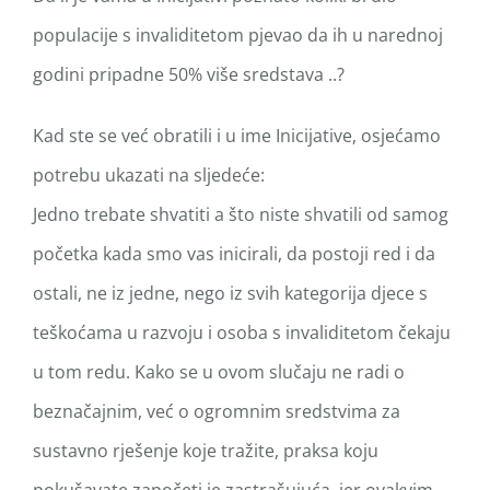
populacije s invaliditetom pjevao da ih u narednoj
godini pripadne 50% više sredstava ..?
Kad ste se već obratili i u ime Inicijative, osjećamo
potrebu ukazati na sljedeće:
Jedno trebate shvatiti a što niste shvatili od samog
početka kada smo vas inicirali, da postoji red i da
ostali, ne iz jedne, nego iz svih kategorija djece s
teškoćama u razvoju i osoba s invaliditetom čekaju
u tom redu. Kako se u ovom slučaju ne radi o
beznačajnim, već o ogromnim sredstvima za
sustavno rješenje koje tražite, praksa koju
pokušavate započeti je zastrašujuća, jer ovakvim