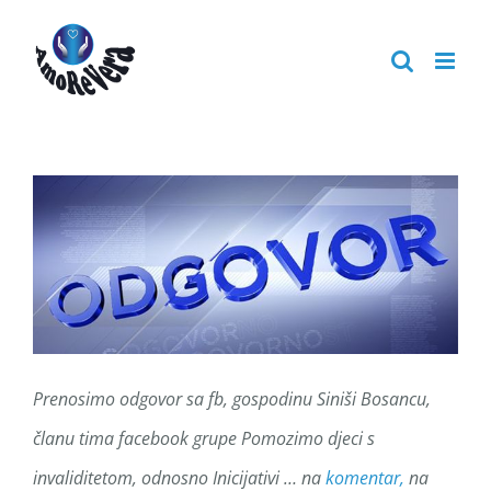
Skip
to
content
Prenosimo odgovor sa fb, gospodinu Siniši Bosancu,
članu tima facebook grupe Pomozimo djeci s
invaliditetom, odnosno Inicijativi … na
komentar,
na