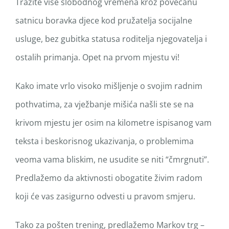
Tražite više slobodnog vremena kroz povećanu
satnicu boravka djece kod pružatelja socijalne
usluge, bez gubitka statusa roditelja njegovatelja i
ostalih primanja. Opet na prvom mjestu vi!
Kako imate vrlo visoko mišljenje o svojim radnim
pothvatima, za vježbanje mišića našli ste se na
krivom mjestu jer osim na kilometre ispisanog vam
teksta i beskorisnog ukazivanja, o problemima
veoma vama bliskim, ne usudite se niti “čmrgnuti”.
Predlažemo da aktivnosti obogatite živim radom
koji će vas zasigurno odvesti u pravom smjeru.
Tako za pošten trening, predlažemo Markov trg –