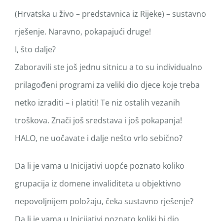
(Hrvatska u živo – predstavnica iz Rijeke) – sustavno
rješenje. Naravno, pokapajući druge!
I, što dalje?
Zaboravili ste još jednu sitnicu a to su individualno
prilagođeni programi za veliki dio djece koje treba
netko izraditi – i platiti! Te niz ostalih vezanih
troškova. Znači još sredstava i još pokapanja!
HALO, ne uočavate i dalje nešto vrlo sebično?
Da li je vama u Inicijativi uopće poznato koliko
grupacija iz domene invaliditeta u objektivno
nepovoljnijem položaju, čeka sustavno rješenje?
Da li je vama u Inicijativi poznato koliki bi dio