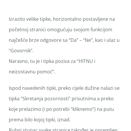
Izrazito velike tipke, horizontalno postavljene na
početnoj stranici omogućuju svojom funkcijom
najčešće brze odgovore sa “Da” – “Ne”, kao i ulaz u
“Govornik”.
Naravno, tu je i tipka poziva za “HITNU i
neizostavnu pomoć”.
Ispod navedenih tipki, preko cijele dužine nalazi se
tipka “Skretanja pozornosti” prisutnima a preko
koje prelazimo (i po potrebi “kliknemo”) na putu
prema bilo kojoj tipki, iznad.
Rubni stupac svake stranice također je opremljen