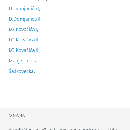
D.Domjanića I
,
D.Domjanića II
,
I.G.Kovačića I
,
I.G.Kovačića II
,
I.G.Kovačića III
,
Matije Gupca
,
Šaškovećka
,
O NAMA
AmoReVera građanska inicijativa podrške i zaštite